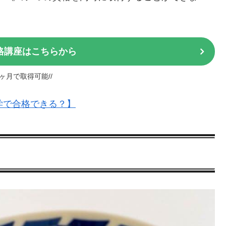
格講座はこちらから
1ヶ月で取得可能//
学で合格できる？】