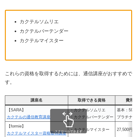
カクテルソムリエ
カクテルバーテンダー
カクテルマイスター
これらの資格を取得するためには、通信講座がおすすめで
す。
講座名
取得できる資格
費用(
【SARA】
・カクテルソムリエ
基本：59,8
カクテルの通信教育講座
・カクテルバーテンダー
プラチナ：7
【formie】
・カクテルマイスター
27,500円
スクロールできます
カクテルマイスター資格取得講座